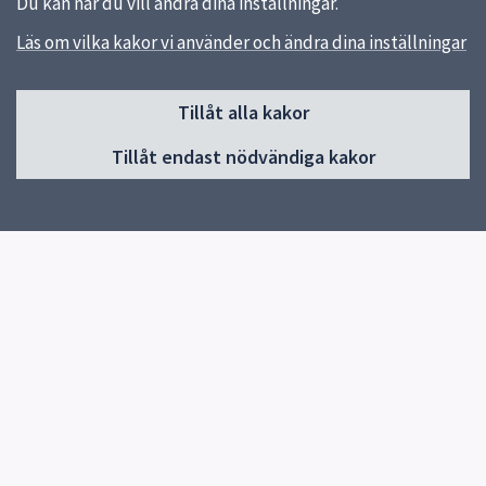
Du kan när du vill ändra dina inställningar.
Läs om vilka kakor vi använder och ändra dina inställningar
Sidfot
Tillåt alla kakor
Huvudmeny
Tillåt endast nödvändiga kakor
Start
Om förskolan
Verksamhet & pedagogik
Kontakt
Jobba hos oss
Snabblänkar
Uppsala kommun
Skolverket